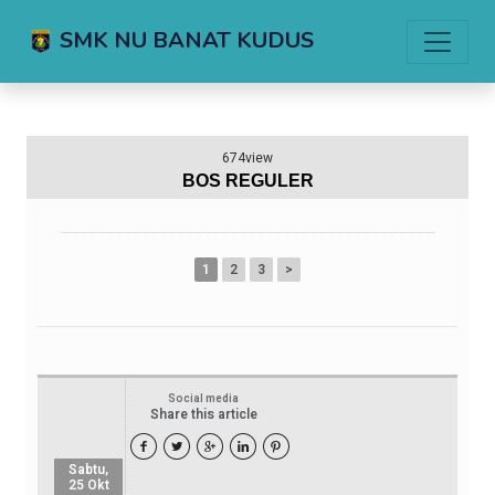
SMK NU BANAT KUDUS
674view
BOS REGULER
1
2
3
>
Social media
Share this article





Sabtu,
25 Okt