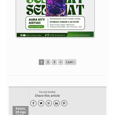
1
2
3
>
Last ›
Social media
Share this article





Kamis,
28 Agu