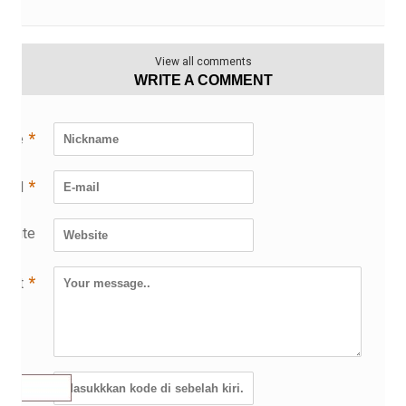
View all comments
WRITE A COMMENT
*
name
*
mail
bsite
*
ent