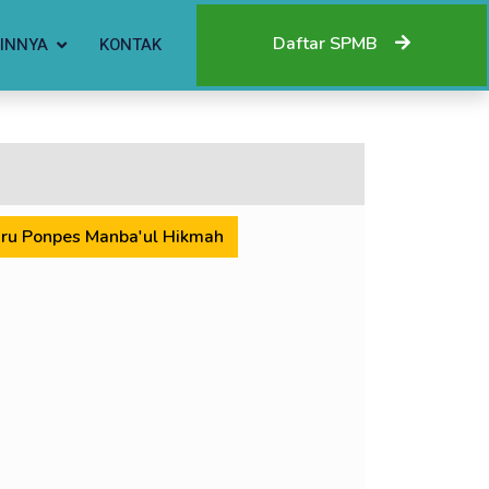
Daftar SPMB
INNYA
KONTAK
Baru Ponpes Manba'ul Hikmah