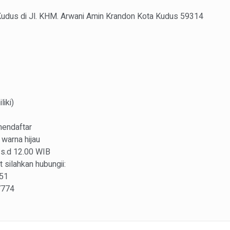
udus di Jl. KHM. Arwani Amin Krandon Kota Kudus 59314
iki)
mendaftar
warna hijau
0 s.d 12.00 WIB
silahkan hubungii:
551
7774