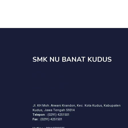
SMK NU BANAT KUDUS
SMK NU BANAT
KUDUS
Jl. KH Moh. Arwani Krandon, Kec. Kota Kudus, Kabupaten
Kudus, Jawa Tengah 59314
Telepon :
(0291) 4251501
Fax :
(0291) 4251501