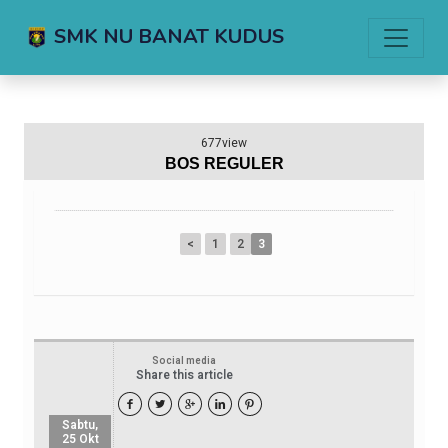
SMK NU BANAT KUDUS
677view
BOS REGULER
<
1
2
3
Social media
Share this article





Sabtu,
25 Okt