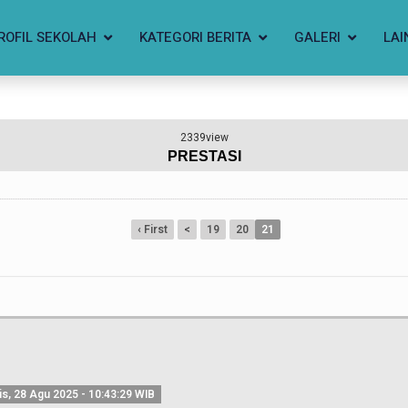
ROFIL SEKOLAH
KATEGORI BERITA
GALERI
LAI
2339view
PRESTASI
‹ First
<
19
20
21
s, 28 Agu 2025 - 10:43:29 WIB