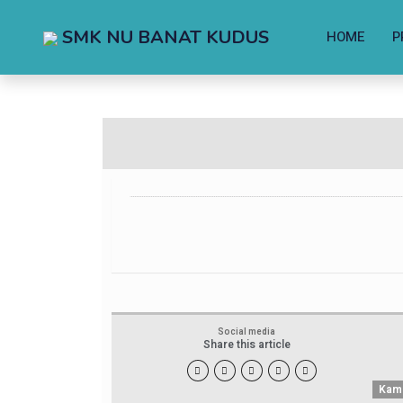
SMK NU BANAT KUDUS
HOME
P
Social media
Share this article





Kami