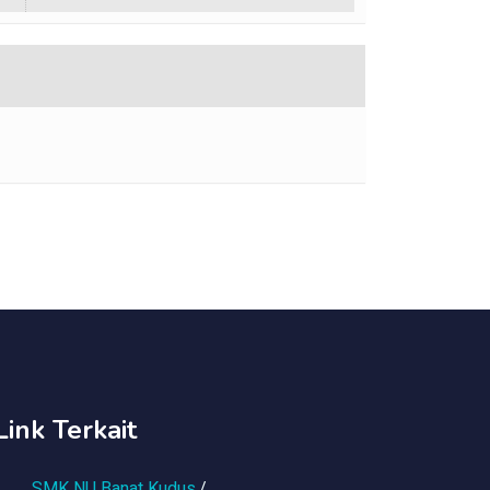
Link Terkait
SMK NU Banat Kudus